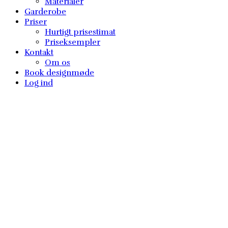
Materialer
Garderobe
Priser
Hurtigt prisestimat
Priseksempler
Kontakt
Om os
Book designmøde
Log ind