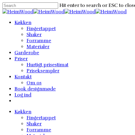
Skip
Hit enter to search or ESC to clos
to
Close
main
Search
Menu
Køkken
content
Fingertappet
Shaker
Forramme
Materialer
Garderobe
Priser
Hurtigt prisestimat
Priseksempler
Kontakt
Om os
Book designmøde
Log ind
Køkken
Fingertappet
Shaker
Forramme