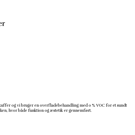
er
skuffer og vi bruger en overfladebehandling med 0 % VOC for et sundt
kken, hvor både funktion og æstetik er gennemført.