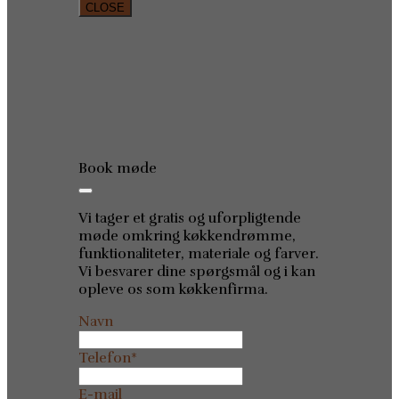
CLOSE
Book møde
Vi tager et gratis og uforpligtende
møde omkring køkkendrømme,
funktionaliteter, materiale og farver.
Vi besvarer dine spørgsmål og i kan
opleve os som køkkenfirma.
Navn
Telefon
*
E-mail