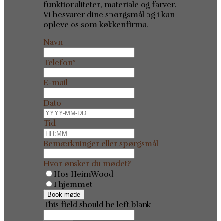
funktionaliteter, materiale og farver.
Vi besvarer dine spørgsmål og i kan
opleve os som køkkenfirma.
Navn
Telefon
*
E-mail
Dato
Tid
Bemærkninger eller spørgsmål
Hvor ønsker du mødet?
Hos HeimWood
I hjemmet
Book møde
This field should be left blank