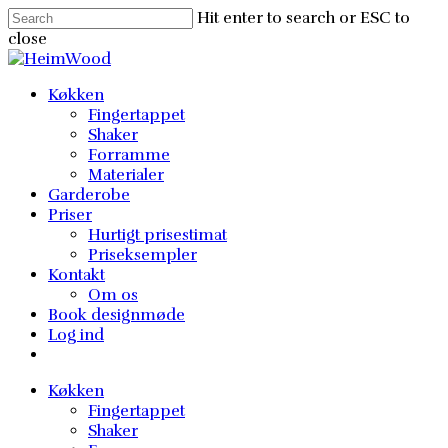
Skip
Hit enter to search or ESC to
to
close
main
Close
content
Search
Menu
Køkken
Fingertappet
Shaker
Forramme
Materialer
Garderobe
Priser
Hurtigt prisestimat
Priseksempler
Kontakt
Om os
Book designmøde
Log ind
Køkken
Fingertappet
Shaker