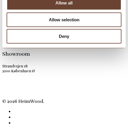
heimwood@heimwood.dk
Allow all
Allow selection
Deny
Showroom
Strandvejen 18
2100 København Ø
© 2026 HeimWood.
facebook
pinterest
instagram