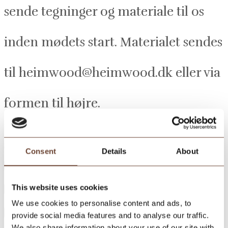
sende tegninger og materiale til os
inden mødets start. Materialet sendes
til heimwood@heimwood.dk eller via
formen til højre.
Consent
Details
About
Billede_1
Billede_2
This website uses cookies
Billede_3
We use cookies to personalise content and ads, to
provide social media features and to analyse our traffic.
Billede_4
We also share information about your use of our site with