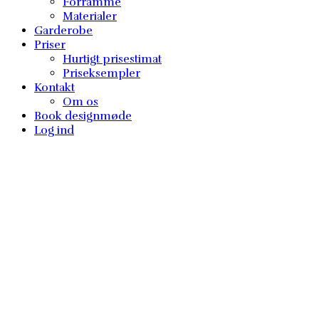
Forramme
Materialer
Garderobe
Priser
Hurtigt prisestimat
Priseksempler
Kontakt
Om os
Book designmøde
Log ind