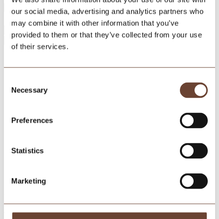
our social media, advertising and analytics partners who
Email
*
may combine it with other information that you’ve
provided to them or that they’ve collected from your use
Send
of their services.
This field should be left blank
Consent
Necessary
Selection
Preferences
Statistics
Marketing
Kontakt os
61 31 31 00