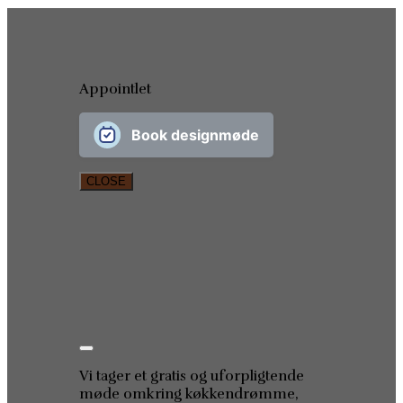
Appointlet
Book designmøde
CLOSE
Vi tager et gratis og uforpligtende
møde omkring køkkendrømme,